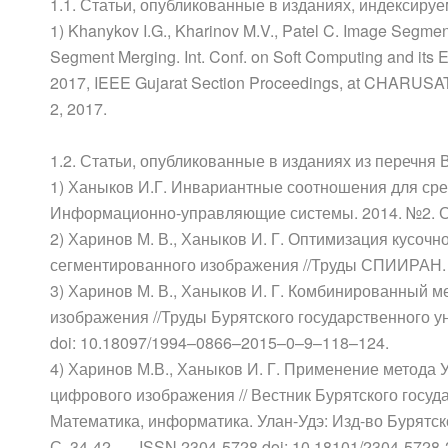
1.1. Статьи, опубликованные в изданиях, индексиру
1) Khanykov I.G., Kharinov M.V., Patel C. Image Segme
Segment Merging. Int. Conf. on Soft Computing and its 
2017, IEEE Gujarat Section Proceedings, at CHARUSAT
2, 2017.
1.2. Статьи, опубликованные в изданиях из перечня 
1) Ханыков И.Г. Инвариантные соотношения для сред
Информационно-управляющие системы. 2014. №2. С
2) Харинов М. В., Ханыков И. Г. Оптимизация кусоч
сегментированного изображения //Труды СПИИРАН. – 2
3) Харинов М. В., Ханыков И. Г. Комбинированный 
изображения //Труды Бурятского государственного ун
doi: 10.18097/1994–0866–2015–0–9–118–124.
4) Харинов М.В., Ханыков И. Г. Применение метода 
цифрового изображения // Вестник Бурятского госуд
Математика, информатика. Улан-Удэ: Изд-во Бурятск
С. 34-42. — ISSN 2304-5728 doi: 10.18101/2304-5728-