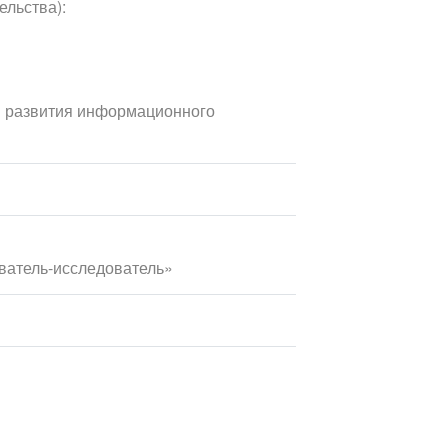
ельства):
ы развития информационного
ватель-исследователь»