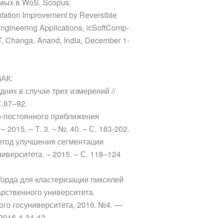
емых в WoS, Scopus:
ntation Improvement by Reversible
Engineering Applications, icSoftComp-
, Changa, Anand, India, December 1-
ВАК:
них в случае трех измерений //
.87–92.
но-постоянного приближения
015. – Т. 3. – №. 40. – С. 183-202.
метод улучшения сегментации
иверситета. – 2015. – С. 118–124
Уорда для кластеризации пикселей
арственного университета.
ого госуниверситета, 2016. №4. —
2016-4-34-42.