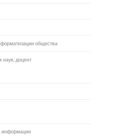
нформатизации общества
 наук, доцент
ка информации