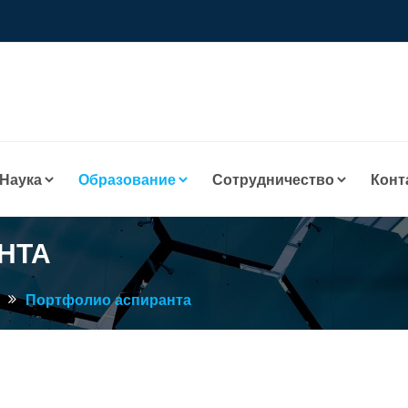
Наука
Образование
Сотрудничество
Конт
НТА
Портфолио аспиранта