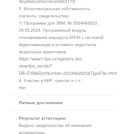
deyatelnost/konferentsii/2173/
3. Интеллектуальная собственность
(патенты, свидетельства):
1) Программа для ЭВМ, № 2024662623,
29.05.2024. Программный модуль
планирования маршрута БПЛА с системой
видеонавигации в условиях недостатка
визуальных ориентиров.
https://www1.fips.ru/registers-doc-
view/fips_servlet?
DB=EVM&DocNumber=2024662623&TypeFile=html
4. Участие в НИР, грантах и т.п.:
Нет.
Личные достижения:
Результат аттестации:
Выдано свидетельство об окончании
аспирантуры.