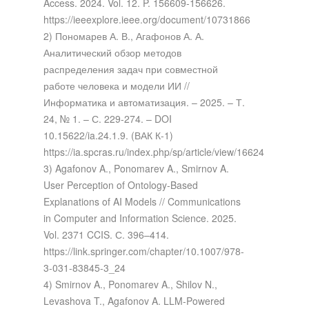
Access. 2024. Vol. 12. P. 156609-156626.
https://ieeexplore.ieee.org/document/10731866
2) Пономарев А. В., Агафонов А. А.
Аналитический обзор методов
распределения задач при совместной
работе человека и модели ИИ //
Информатика и автоматизация. – 2025. – Т.
24, № 1. – С. 229-274. – DOI
10.15622/ia.24.1.9. (ВАК К-1)
https://ia.spcras.ru/index.php/sp/article/view/16624
3) Agafonov A., Ponomarev A., Smirnov A.
User Perception of Ontology-Based
Explanations of AI Models // Communications
in Computer and Information Science. 2025.
Vol. 2371 CCIS. С. 396–414.
https://link.springer.com/chapter/10.1007/978-
3-031-83845-3_24
4) Smirnov A., Ponomarev A., Shilov N.,
Levashova T., Agafonov A. LLM-Powered