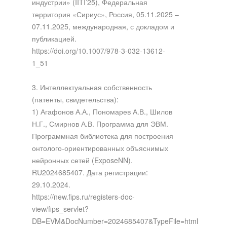
индустрии» (IITI’25), Федеральная
территория «Сириус», Россия, 05.11.2025 –
07.11.2025, международная, с докладом и
публикацией.
https://doi.org/10.1007/978-3-032-13612-
1_51
3. Интеллектуальная собственность
(патенты, свидетельства):
1) Агафонов А.А., Пономарев А.В., Шилов
Н.Г., Смирнов А.В. Программа для ЭВМ.
Программная библиотека для построения
онтолого-ориентированных объяснимых
нейронных сетей (ExposeNN).
RU2024685407. Дата регистрации:
29.10.2024.
https://new.fips.ru/registers-doc-
view/fips_servlet?
DB=EVM&DocNumber=2024685407&TypeFile=html