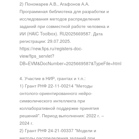
2) Пономарев А.В., Агафонов А.А.
Программная библиотека для разработки и
исследования методов распределения
заданий при совместной работе человека и
ИИ (HAIC Toolbox). RU2025669587. Дата
регистрации: 29.07.2025.
https://new.fips.ru/registers-doc-
view/fips_servlet?
DB=EVM&DocNumber=2025669587&TypeFile=html
4. Участие в НИР, грантах и т.п.:
1) Грант РНФ 22-11-00214 "Методы
онтолого-ориентированного нейро-
символического интеллекта при
коллаборативной поддержке принятия
решений". Период выполнения: 2022 г. –
2024 г.
2) Грант РНФ 24-21-00337 "Модели и
методы распределения заданий при