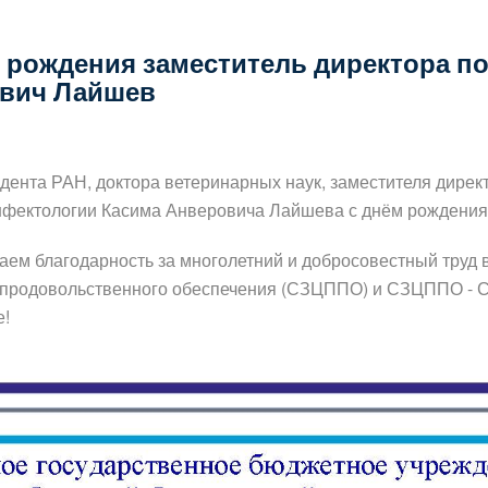
ь рождения заместитель директора п
ович Лайшев
ндента РАН, доктора ветеринарных наук, заместителя дир
инфектологии Касима Анверовича Лайшева с днём рождени
ем благодарность за многолетний и добросовестный труд 
продовольственного обеспечения (СЗЦППО) и СЗЦППО - С
е!