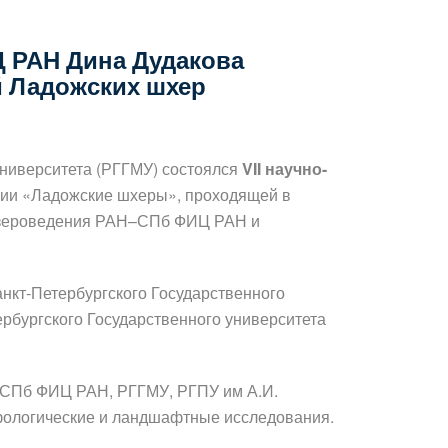
 РАН Дина Дудакова
й Ладожских шхер
университета (РГГМУ) состоялся
VII научно-
ции «Ладожские шхеры», проходящей в
 озероведения РАН–СПб ФИЦ РАН и
нкт-Петербургского Государственного
ербургского Государственного университета
–СПб ФИЦ РАН, РГГМУ, РГПУ им А.И.
рфологические и ландшафтные исследования.