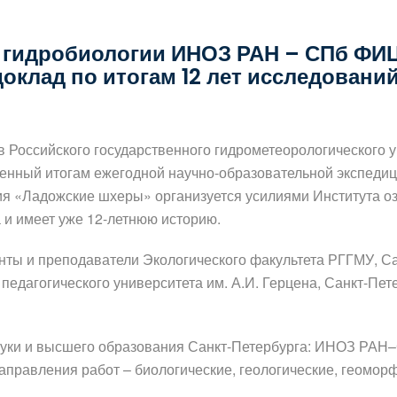
 гидробиологии ИНОЗ РАН – СПб ФИЦ
клад по итогам 12 лет исследовани
 Российского государственного гидрометеорологического 
щенный итогам ежегодной научно-образовательной экспеди
ция «Ладожские шхеры» организуется усилиями Института
а и имеет уже 12-летнюю историю.
нты и преподаватели Экологического факультета РГГМУ, Са
 педагогического университета им. А.И. Герцена, Санкт-Пет
ауки и высшего образования Санкт-Петербурга: ИНОЗ РАН
аправления работ – биологические, геологические, геомо