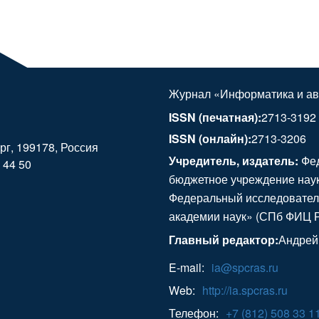
Журнал «Информатика и ав
ISSN (печатная):
2713-3192
ISSN (онлайн):
2713-3206
ург, 199178, Россия
Учредитель, издатель:
Фед
 44 50
бюджетное учреждение наук
Федеральный исследовател
академии наук» (СПб ФИЦ 
Главный редактор:
Андрей
E-mail:
ia@spcras.ru
Web:
http://ia.spcras.ru
Телефон:
+7 (812) 508 33 1