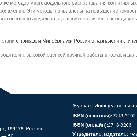
тке методов многомодального распознавания когнитивных
проявлений. Эти методы направлены на повышение точност
 что особенно актуально в условиях развития телемедицины
етствии
с приказом Минобрнауки России о назначении стипе
оводителя с высокой оценкой научной работы и желаем дал
Журнал «Информатика и ав
ISSN (печатная):
2713-3192
ISSN (онлайн):
2713-3206
ург, 199178, Россия
Учредитель, издатель:
Фед
 44 50