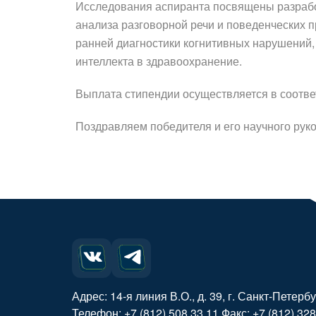
Исследования аспиранта посвящены разрабо
анализа разговорной речи и поведенческих 
ранней диагностики когнитивных нарушений,
интеллекта в здравоохранение.
Выплата стипендии осуществляется в соотв
Поздравляем победителя и его научного рук
Адрес: 14-я линия В.О., д. 39, г. Санкт-Петерб
Телефон: +7 (812) 508 33 11 Факс: +7 (812) 328