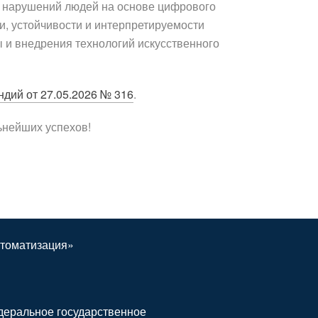
 нарушений людей на основе цифрового
и, устойчивости и интерпретируемости
 и внедрения технологий искусственного
ндий от 27.05.2026 № 316
.
ьнейших успехов!
томатизация»
еральное государственное