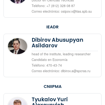
Doctor en Ciencias Técnicas
Teléfono: +7 (812) 328 08 87
Correo electrónico: osipov.v@iias.spb.su
IEADR
Dibirov Abusupyan
Asildarov
head of the institute, leading researcher
Candidato en Economía
Teléfono: 470-43-74
Correo electrónico: dibirov.a@spcras.ru
CNIIPMA
Tyukalov Yuri