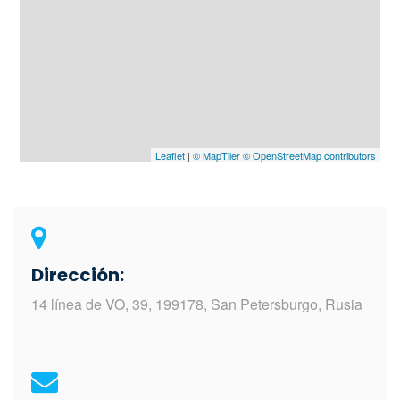
Leaflet
|
© MapTiler
© OpenStreetMap contributors
Dirección:
14 línea de VO, 39, 199178, San Petersburgo, Rusia