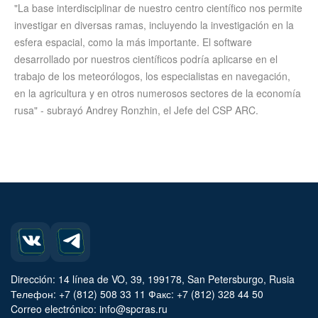
"La base interdisciplinar de nuestro centro científico nos permite
investigar en diversas ramas, incluyendo la investigación en la
esfera espacial, como la más importante. El software
desarrollado por nuestros científicos podría aplicarse en el
trabajo de los meteorólogos, los especialistas en navegación,
en la agricultura y en otros numerosos sectores de la economía
rusa" - subrayó Andrey Ronzhin, el Jefe del CSP ARC.
Dirección: 14 línea de VO, 39, 199178, San Petersburgo, Rusia
Телефон: +7 (812) 508 33 11 Факс: +7 (812) 328 44 50
Correo electrónico: info@spcras.ru