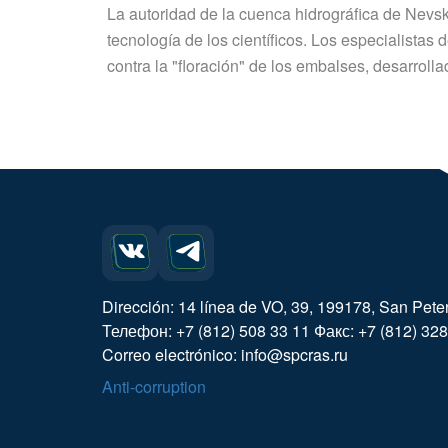
La autoridad de la cuenca hidrográfica de Nevs
tecnología de los científicos. Los especialistas 
contra la "floración" de los embalses, desarroll
Dirección: 14 línea de VO, 39, 199178, San Pete
Телефон: +7 (812) 508 33 11 Факс: +7 (812) 328
Correo electrónico: info@spcras.ru
Anti-corruption