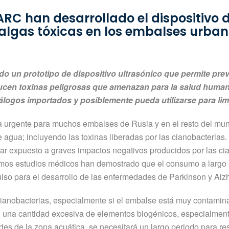
ARC han desarrollado el dispositivo 
e algas tóxicas en los embalses urba
 un prototipo de dispositivo ultrasónico que permite prev
ucen toxinas peligrosas que amenazan para la salud humana 
álogos importados y posiblemente pueda utilizarse para lim
a urgente para muchos embalses de Rusia y en el resto del mun
gua; incluyendo las toxinas liberadas por las cianobacterias. 
 expuesto a graves impactos negativos producidos por las cian
últimos estudios médicos han demostrado que el consumo a larg
ulso para el desarrollo de las enfermedades de Parkinson y Alz
s cianobacterias, especialmente si el embalse está muy contamin
 una cantidad excesiva de elementos biogénicos, especialmente 
es de la zona acuática, se necesitará un largo periodo para r