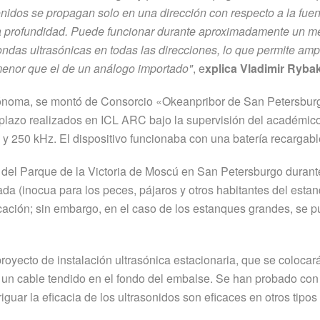
sonidos se propagan solo en una dirección con respecto a la fue
a profundidad. Puede funcionar durante aproximadamente un mes
das ultrasónicas en todas las direcciones, lo que permite ampl
 menor que el de un análogo importado"
, e
xplica Vladimir Rybak
utónoma, se montó de Consorcio «Okeanpribor de San Petersburg
o plazo realizados en ICL ARC bajo la supervisión del académi
 y 250 kHz. El dispositivo funcionaba con una batería recargable
 del Parque de la Victoria de Moscú en San Petersburgo durant
zada (inocua para los peces, pájaros y otros habitantes del esta
icación; sin embargo, en el caso de los estanques grandes, se pue
oyecto de instalación ultrasónica estacionaria, que se colocará
e un cable tendido en el fondo del embalse. Se han probado con 
riguar la eficacia de los ultrasonidos son eficaces en otros tipos