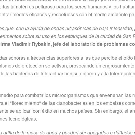
rias también es peligroso para los seres humanos y los habitant
contrar medios eficaces y respetuosos con el medio ambiente pa
es que, con la ayuda de ondas ultrasónicas de baja intensidad,
xperimentos sobre su uso en los estanques de la ciudad de San
firma Vladimir Rybakin, jefe del laboratorio de problemas 
ndas sonoras a frecuencias superiores a las que percibe el oído
anismos de protección se activan, provocando un engrosamient
 de las bacterias de interactuar con su entorno y a la interrupci
mo medio para combatir los microorganismos que envenenan las 
tra el "florecimiento" de las cianobacterias en los embalses co
nte se aplican con éxito en muchos países. Sin embargo, el aná
nes tecnológicas.
a orilla de la masa de agua y pueden ser apagados o dañados po