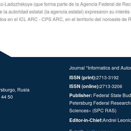
ko-Ladozhskoye (que forma parte de la Agencia Federal de Recu
de la autoridad estatal (la agencia estatal) expresaron su interé
ados en el ICL ARC - CPS ARC, en el territorio del noroeste de R
Journal "Informatics and Aut
ISSN (print):
2713-3192
ISSN (online):
2713-3206
rsburgo, Rusia
Publisher:
Federal State Budg
 44 50
Petersburg Federal Research
Sciences» (SPC RAS)
Editor-in-Chief:
Andrei Leoni