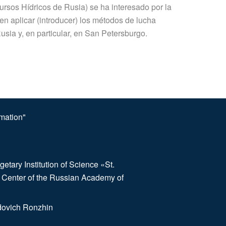
rsos Hídricos de Rusia) se ha interesado por la
s en aplicar (introducer) los métodos de lucha
usia y, en particular, en San Petersburgo.
omation"
etary Institution of Science «St.
 Center of the Russian Academy of
dovich Ronzhin