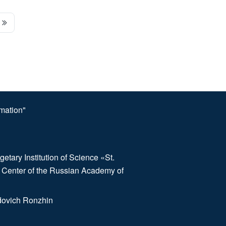
omation"
etary Institution of Science «St.
 Center of the Russian Academy of
dovich Ronzhin