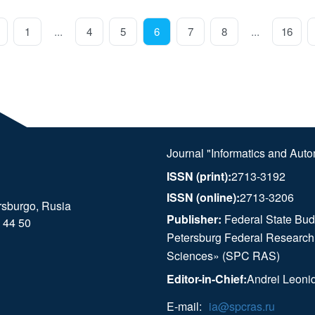
...
...
1
4
5
6
7
8
16
Journal "Informatics and Aut
ISSN (print):
2713-3192
ISSN (online):
2713-3206
rsburgo, Rusia
Publisher:
Federal State Budg
 44 50
Petersburg Federal Research
Sciences» (SPC RAS)
Editor-in-Chief:
Andrei Leoni
E-mail:
ia@spcras.ru