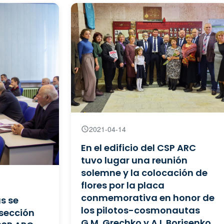
2021-04-14
En el edificio del CSP ARC
tuvo lugar una reunión
solemne y la colocación de
flores por la placa
conmemorativa en honor de
as se
los pilotos-cosmonautas
 sección
G.M. Grechko y A.I. Borisenko