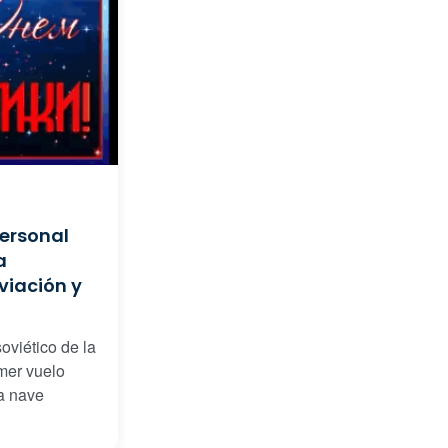
personal
a
aviación y
oviético de la
mer vuelo
la nave