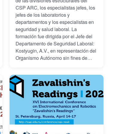
de las divisiones estructurales del
CSP ARC, los especialistas jefes, los
jefes de los laboratorios y
departamentos y los especialistas en
seguridad y salud laboral. La
formación fue dirigida por el Jefe del
Departamento de Seguridad Laboral:
Kostyugin, A.V., en representación del
Organismo Autónomo sin fines de
lucro de Educación Profesional
Continua: "Combinado de Formación"
(SFL EPC "Combinado de
Formación").