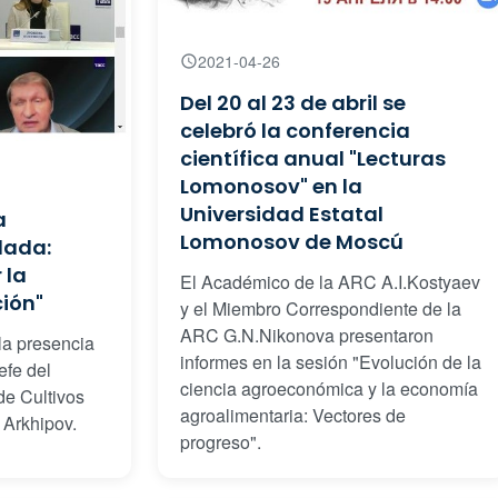
2021-04-26
Del 20 al 23 de abril se
celebró la conferencia
científica anual "Lecturas
Lomonosov" en la
Universidad Estatal
a
Lomonosov de Moscú
lada:
 la
El Académico de la ARC A.I.Kostyaev
ción"
y el Miembro Correspondiente de la
ARC G.N.Nikonova presentaron
la presencia
informes en la sesión "Evolución de la
efe del
ciencia agroeconómica y la economía
de Cultivos
agroalimentaria: Vectores de
Arkhipov.
progreso".