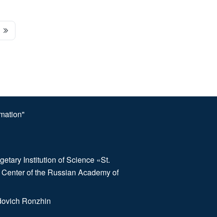
omation"
etary Institution of Science «St.
 Center of the Russian Academy of
dovich Ronzhin