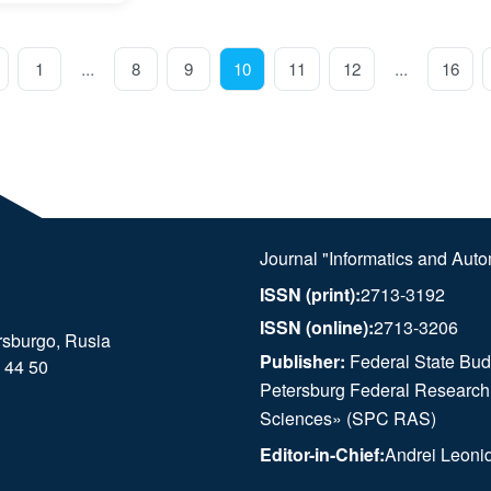
...
...
1
8
9
10
11
12
16
Journal "Informatics and Aut
ISSN (print):
2713-3192
ISSN (online):
2713-3206
rsburgo, Rusia
Publisher:
Federal State Budg
 44 50
Petersburg Federal Research
Sciences» (SPC RAS)
Editor-in-Chief:
Andrei Leoni