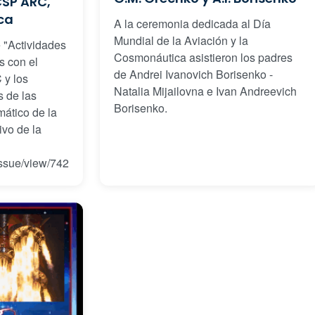
CSP ARC,
ca
A la ceremonia dedicada al Día
Mundial de la Aviación y la
e "Actividades
Cosmonáutica asistieron los padres
s con el
de Andrei Ivanovich Borisenko -
 y los
Natalia Mijailovna e Ivan Andreevich
s de las
Borisenko.
ático de la
ivo de la
issue/view/742