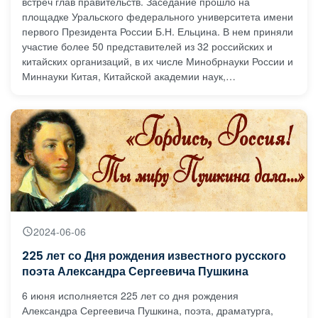
встреч глав правительств. Заседание прошло на
площадке Уральского федерального университета имени
первого Президента России Б.Н. Ельцина. В нем приняли
участие более 50 представителей из 32 российских и
китайских организаций, в их числе Минобрнауки России и
Миннауки Китая, Китайской академии наук,
Объединенного института ядерных исследований
(ОИЯИ), научных и образовательных организаций двух
стран. В состав Рабочей группы вошел главный научный
сотрудник НИЦЭБ РАН - СПб ФИЦ РАН, руководитель
лаборатории биоэлектронных методов гео-экологического
мониторинга Холодкевич Сергей Викторович.
2024-06-06
225 лет со Дня рождения известного русского
поэта Александра Сергеевича Пушкина
6 июня исполняется 225 лет со дня рождения
Александра Сергеевича Пушкина, поэта, драматурга,