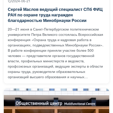
2024-06-21
Сергей Маслов ведущий специалист СПб ФИЦ
РАН по охране труда награжден
благодарностью Минобрнауки России
20—21 июня в Санкт-Петербургском политехническом
университете Петра Великого состоялась Всероссийская
конференция «Охрана труда и кадровая работа в
организациях, подведомственных Минобрнауки России».
В работе конференции приняли участие более 500
человек — представители органов государственной
власти, профильных министерств и ведомств,
профсоюзных организаций, ведущие эксперты в области
охраны труда, руководители образовательных
организаций высшего образования и научных
организаций. Директор Департамента кадровой политики
Минобрнауки России Свистунов А.А. вручил
благодарность, за содействие в решении возложенных
задач, ведущему специалисту СПб ФИЦ РАН по охране
труда Маслову Сергею Алексеевичу.